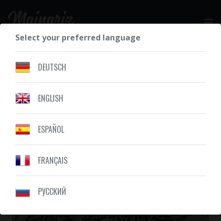
Select your preferred language
GET YOUR FREE QUOTE
DEUTSCH
ENGLISH
OUR CREATIONS
ROSE
ESPAÑOL
FRANÇAIS
PУССКИЙ