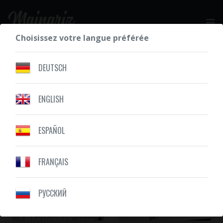
Choisissez votre langue préférée
DEMANDEZ VOTRE DEVIS GRATUIT
DEUTSCH
ENGLISH
NOS RÉALISATIONS
PAPILLON
ESPAÑOL
FRANÇAIS
PУССКИЙ