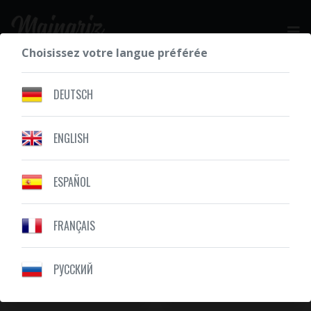
Choisissez votre langue préférée
DEMANDEZ VOTRE DEVIS GRATUIT
DEUTSCH
NOS DERNIÈRES RÉALISATIONS
ENGLISH
ESPAÑOL
FRANÇAIS
PУССКИЙ