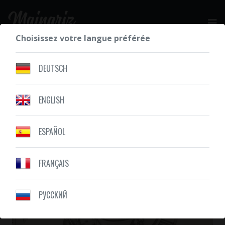
Choisissez votre langue préférée
DEMANDEZ VOTRE DEVIS GRATUIT
DEUTSCH
ENGLISH
NOS RÉALISATIONS
HORLOGE
ESPAÑOL
FRANÇAIS
PУССКИЙ