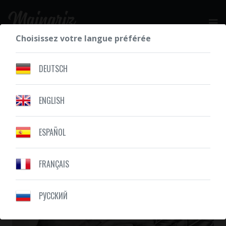
Choisissez votre langue préférée
DEMANDEZ VOTRE DEVIS GRATUIT
DEUTSCH
ENGLISH
NOS RÉALISATIONS
ROSE
ESPAÑOL
FRANÇAIS
PУССКИЙ