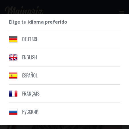
Elige tu idioma preferido
SOLICITE SU COTIZACIÓN GRATIS
DEUTSCH
ENGLISH
NUESTROS DIBUJOS
ILUSTRACIÓN
ESPAÑOL
FRANÇAIS
PУССКИЙ