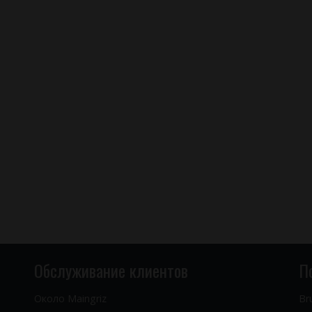
Обслуживание клиентов
П
Около Maingriz
Br