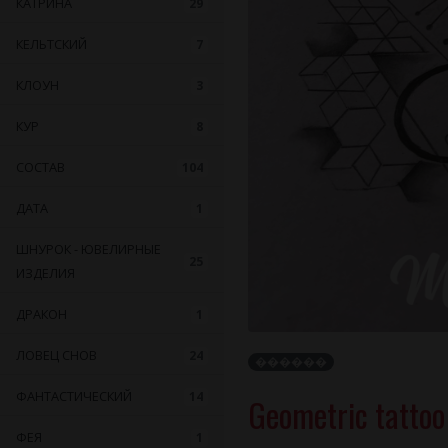
КАТРИНА
29
КЕЛЬТСКИЙ
7
КЛОУН
3
КУР
8
СОСТАВ
104
ДАТА
1
ШНУРОК - ЮВЕЛИРНЫЕ
25
ИЗДЕЛИЯ
ДРАКОН
1
ЛОВЕЦ СНОВ
24
������
ФАНТАСТИЧЕСКИЙ
14
Geometric tattoo
ФЕЯ
1