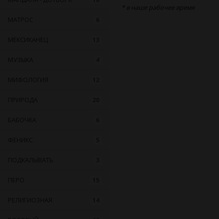
* в наше рабочее время
МАТРОС
6
МЕКСИКАНЕЦ
13
МУЗЫКА
4
МИФОЛОГИЯ
12
ПРИРОДА
20
БАБОЧКА
6
ФЕНИКС
5
ПОДКАЛЫВАТЬ
3
ПЕРО
15
РЕЛИГИОЗНАЯ
14