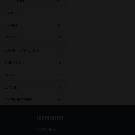
РОЗОВЫЙ
63
SABLIER
15
ЧЕРЕП
34
СТАТУЯ
5
САХАРНЫЙ ЧЕРЕП
3
СИМВОЛ
5
TIGRE
5
ДРЯНЬ
1
ПУТЕШЕСТВИЕ
26
навигация
портфель