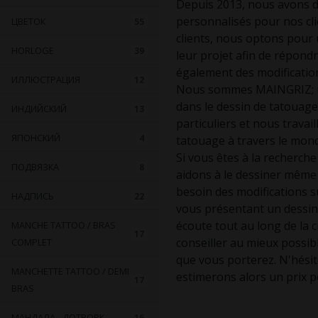
Depuis 2013, nous avons de
personnalisés pour nos clie
ЦВЕТОК
55
clients, nous optons pour u
HORLOGE
39
leur projet afin de répond
également des modifications
ИЛЛЮСТРАЦИЯ
12
Nous sommes MAINGRIZ; un
dans le dessin de tatouage
ИНДИЙСКИЙ
13
particuliers et nous trava
ЯПОНСКИЙ
4
tatouage à travers le mon
Si vous êtes à la recherch
ПОДВЯЗКА
8
aidons à le dessiner même 
besoin des modifications su
НАДПИСЬ
22
vous présentant un dessin
écoute tout au long de la 
MANCHE TATTOO / BRAS
17
conseiller au mieux possib
COMPLET
que vous porterez. N'hésit
MANCHETTE TATTOO / DEMI
estimerons alors un prix p
17
BRAS
МАНДАЛА - ДОТВОРК
16