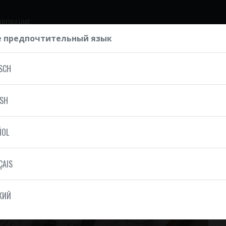
ИРОВАНИЕ
 предпочтительный язык
SCH
ISH
ÑOL
ÇAIS
КИЙ