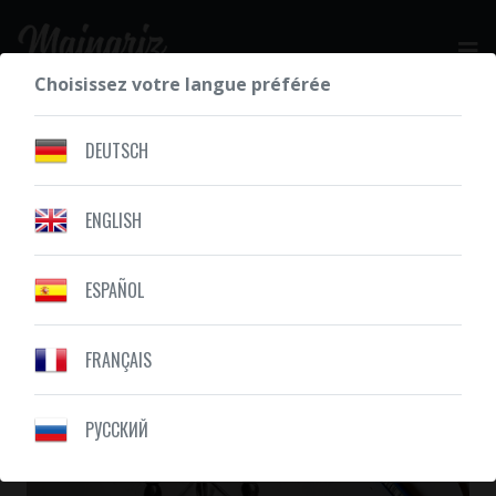
Choisissez votre langue préférée
DEMANDEZ VOTRE DEVIS GRATUIT
DEUTSCH
ENGLISH
NOS RÉALISATIONS
SABLIER
ESPAÑOL
FRANÇAIS
PУССКИЙ