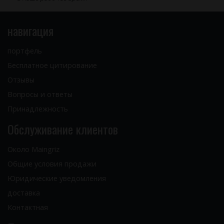
навигация
портфель
Бесплатное цитирование
Отзывы
Вопросы и ответы
Принадлежность
Обслуживание клиентов
Около Maingriz
Общие условия продажи
Юридические уведомления
доставка
Контактная