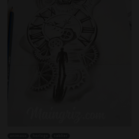
animaux
horloge
sablier