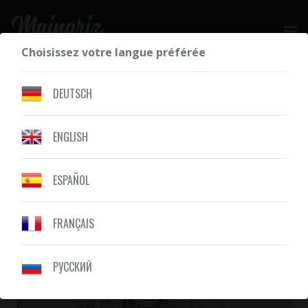
Choisissez votre langue préférée
DEMANDEZ VOTRE DEVIS GRATUIT
DEUTSCH
ENGLISH
NOS RÉALISATIONS
ANIMAUX
ESPAÑOL
FRANÇAIS
PУССКИЙ