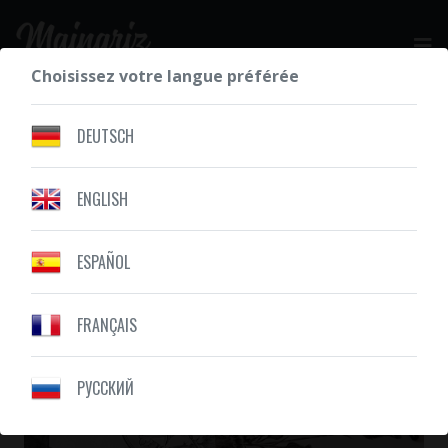
Choisissez votre langue préférée
DEMANDEZ VOTRE DEVIS GRATUIT
DEUTSCH
ENGLISH
NOS RÉALISATIONS
ILLUSTRATION
ESPAÑOL
FRANÇAIS
PУССКИЙ