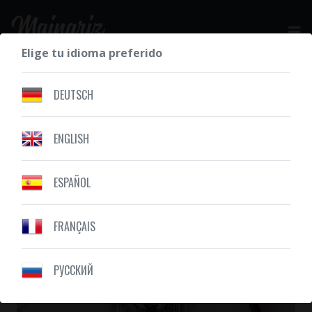
Elige tu idioma preferido
SOLICITE SU COTIZACIÓN GRATIS
DEUTSCH
ENGLISH
NUESTROS DIBUJOS
ANIMALES
ESPAÑOL
FRANÇAIS
PУССКИЙ