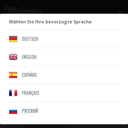
Wählen Sie Ihre bevorzugte Sprache
IHR KOSTENLOSES ANGEBOT
DEUTSCH
ENGLISH
UNSERE ZEICHNUNGEN
TIERE
ESPAÑOL
FRANÇAIS
PУССКИЙ