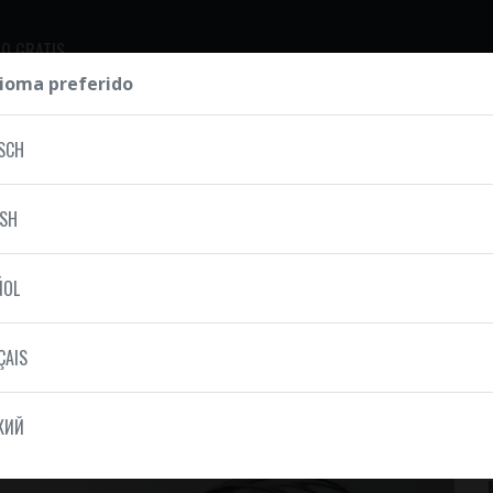
O GRATIS
dioma preferido
SCH
ISH
ÑOL
ÇAIS
КИЙ