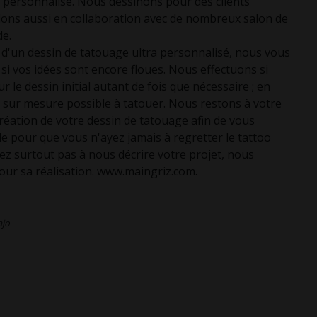
 personnalisé. Nous dessinons pour des clients
illons aussi en collaboration avec de nombreux salon de
de.
e d'un dessin de tatouage ultra personnalisé, nous vous
si vos idées sont encore floues. Nous effectuons si
r le dessin initial autant de fois que nécessaire ; en
 sur mesure possible à tatouer. Nous restons à votre
création de votre dessin de tatouage afin de vous
le pour que vous n'ayez jamais à regretter le tattoo
ez surtout pas à nous décrire votre projet, nous
our sa réalisation. www.maingriz.com.
ajo