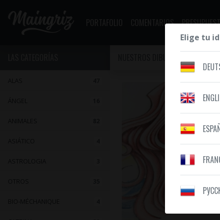
PORTAFOLIO
COMENTARIOS
PRESUPUEST
Elige tu i
LAS CATEGORÍAS
NUESTROS DIBUJOS
PLUMA
DEUT
ALAS
47
ENGL
ÁNGEL
16
ANIMALES
82
ESPA
ASIÁTICO
4
FRAN
ASTROLOGIA
3
OTROS
35
PУСС
BIO-MÉCHANIQUE
4