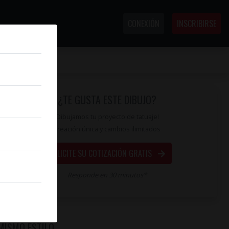
CONEXIÓN
INSCRIBIRSE
¿TE GUSTA ESTE DIBUJO?
¡Dibujamos tu proyecto de tatuaje!
Creación única y cambios ilimitados
SOLICITE SU COTIZACIÓN GRATIS
Responde en 30 minutos*
MISMO ESTILO