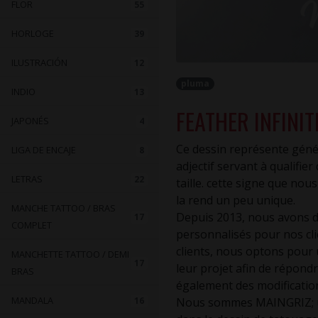
FLOR
55
HORLOGE
39
ILUSTRACIÓN
12
pluma
INDIO
13
FEATHER INFINI
JAPONÉS
4
Ce dessin représente généra
LIGA DE ENCAJE
8
adjectif servant à qualifie
LETRAS
22
taille. cette signe que no
la rend un peu unique.
MANCHE TATTOO / BRAS
Depuis 2013, nous avons de
17
COMPLET
personnalisés pour nos clie
clients, nous optons pour u
MANCHETTE TATTOO / DEMI
17
leur projet afin de répond
BRAS
également des modifications
MANDALA
16
Nous sommes MAINGRIZ; un