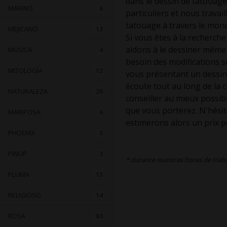
dans le dessin de tatouage
MARINO
6
particuliers et nous trava
tatouage à travers le mon
MEJICANO
13
Si vous êtes à la recherch
aidons à le dessiner même 
MÚSICA
4
besoin des modifications su
MITOLOGÍA
12
vous présentant un dessin
écoute tout au long de la 
NATURALEZA
20
conseiller au mieux possib
que vous porterez. N'hésit
MARIPOSA
6
estimerons alors un prix p
PHOENIX
5
PINUP
3
* durante nuestras horas de trab
PLUMA
15
RELIGIOSO
14
ROSA
63