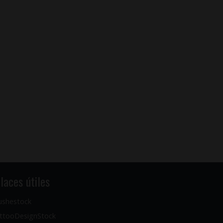
laces útiles
ushestock
ttooDesignStock