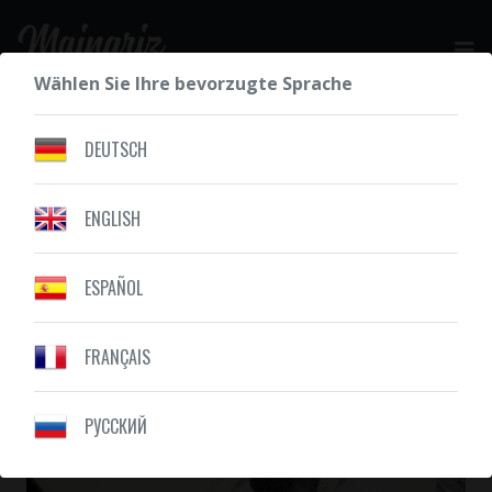
Wählen Sie Ihre bevorzugte Sprache
IHR KOSTENLOSES ANGEBOT
DEUTSCH
ENGLISH
UNSERE ZEICHNUNGEN
TIERE
ESPAÑOL
FRANÇAIS
PУССКИЙ