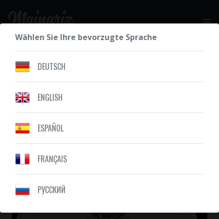
Wählen Sie Ihre bevorzugte Sprache
IHR KOSTENLOSES ANGEBOT
DEUTSCH
ENGLISH
UNSERE ZEICHNUNGEN
FLÜGEL
ESPAÑOL
FRANÇAIS
PУССКИЙ