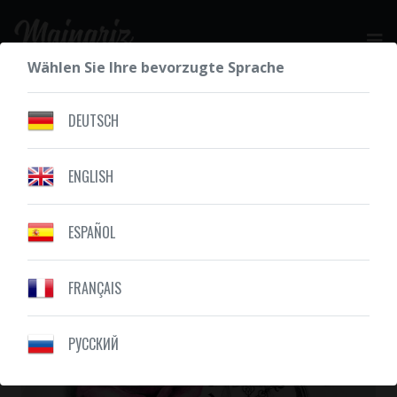
Wählen Sie Ihre bevorzugte Sprache
IHR KOSTENLOSES ANGEBOT
DEUTSCH
ENGLISH
UNSERE ZEICHNUNGEN
ZUSAMMENSTELLUNG
ESPAÑOL
FRANÇAIS
PУССКИЙ