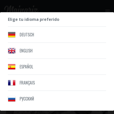
Elige tu idioma preferido
SOLICITE SU COTIZACIÓN GRATIS
DEUTSCH
ENGLISH
NUESTROS DIBUJOS
CALAVERA
ESPAÑOL
FRANÇAIS
PУССКИЙ