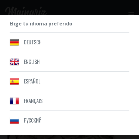
Elige tu idioma preferido
SOLICITE SU COTIZACIÓN GRATIS
DEUTSCH
ENGLISH
NUESTROS DIBUJOS
COMPOSICIÓN
ESPAÑOL
FRANÇAIS
PУССКИЙ