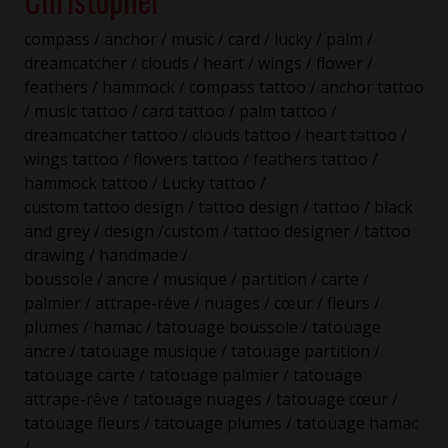
compass / anchor / music / card / lucky / palm /
dreamcatcher / clouds / heart / wings / flower /
feathers / hammock / compass tattoo / anchor tattoo
/ music tattoo / card tattoo / palm tattoo /
dreamcatcher tattoo / clouds tattoo / heart tattoo /
wings tattoo / flowers tattoo / feathers tattoo /
hammock tattoo / Lucky tattoo /
custom tattoo design / tattoo design / tattoo / black
and grey / design /custom / tattoo designer / tattoo
drawing / handmade /
boussole / ancre / musique / partition / carte /
palmier / attrape-rêve / nuages / cœur / fleurs /
plumes / hamac / tatouage boussole / tatouage
ancre / tatouage musique / tatouage partition /
tatouage carte / tatouage palmier / tatouage
attrape-rêve / tatouage nuages / tatouage cœur /
tatouage fleurs / tatouage plumes / tatouage hamac
/