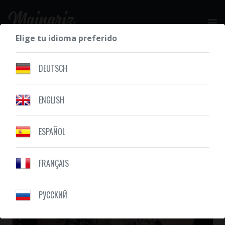
Elige tu idioma preferido
SOLICITE SU COTIZACIÓN GRATIS
DEUTSCH
ENGLISH
NUESTROS DIBUJOS
JAPONÉS
ESPAÑOL
FRANÇAIS
PУССКИЙ