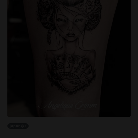
japon�s