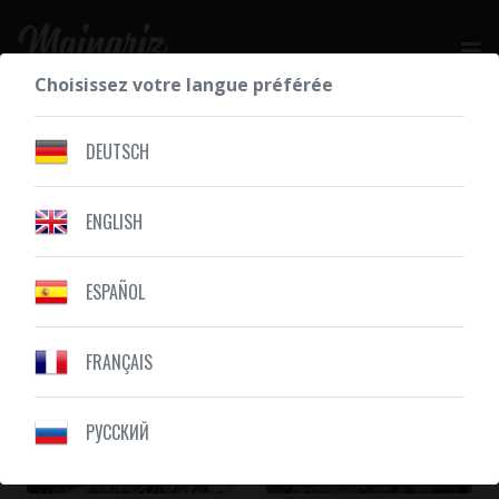
Choisissez votre langue préférée
DEMANDEZ VOTRE DEVIS GRATUIT
DEUTSCH
ENGLISH
NOS RÉALISATIONS
MARIN
ESPAÑOL
FRANÇAIS
PУССКИЙ