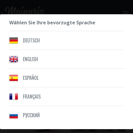
Wählen Sie Ihre bevorzugte Sprache
IHR KOSTENLOSES ANGEBOT
DEUTSCH
ENGLISH
UNSERE ZEICHNUNGEN
BLUMEN
ESPAÑOL
FRANÇAIS
PУССКИЙ