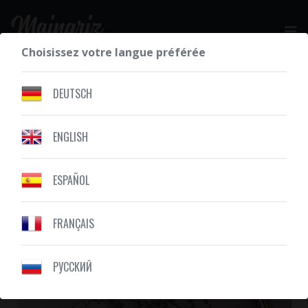
Choisissez votre langue préférée
DEMANDEZ VOTRE DEVIS GRATUIT
DEUTSCH
ENGLISH
NOS RÉALISATIONS
FLEUR
ESPAÑOL
FRANÇAIS
PУССКИЙ