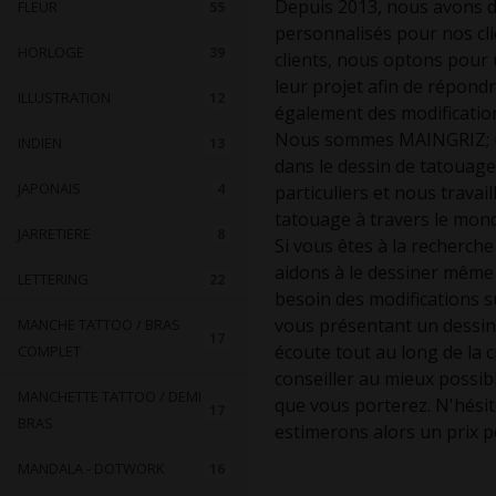
Depuis 2013, nous avons de
FLEUR
55
personnalisés pour nos clie
HORLOGE
39
clients, nous optons pour u
leur projet afin de répond
ILLUSTRATION
12
également des modifications
Nous sommes MAINGRIZ; un
INDIEN
13
dans le dessin de tatouage
JAPONAIS
4
particuliers et nous trava
tatouage à travers le mon
JARRETIERE
8
Si vous êtes à la recherch
aidons à le dessiner même 
LETTERING
22
besoin des modifications su
vous présentant un dessin
MANCHE TATTOO / BRAS
17
écoute tout au long de la 
COMPLET
conseiller au mieux possib
MANCHETTE TATTOO / DEMI
que vous porterez. N'hésit
17
BRAS
estimerons alors un prix p
MANDALA - DOTWORK
16