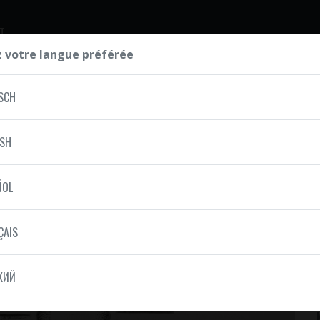
T
z votre langue préférée
SCH
ISH
ÑOL
ÇAIS
КИЙ