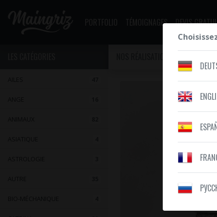
PORTFOLIO
TÉMOIGNAGES
DEVIS GRATUI
Choisisse
LES CATÉGORIES
NOS RÉALISATIONS
VOYAGE
DEUT
AILES
47
ENGL
ANGE
16
ANIMAUX
82
ESPA
ASIATIQUE
4
FRAN
ASTROLOGIE
3
AUTRE
35
PУСС
BIO-MÉCHANIQUE
4