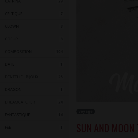
CATRINA
29
CELTIQUE
7
CLOWN
3
COEUR
8
COMPOSITION
104
DATE
1
DENTELLE - BIJOUX
25
DRAGON
1
DREAMCATCHER
24
voyage
FANTASTIQUE
14
SUN AND MOON 
FÉE
1