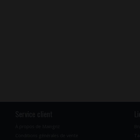
Service client
Li
À propos de Maingriz
Br
Conditions générales de vente
Ta