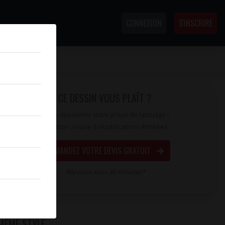
CONNEXION
S'INSCRIRE
CE DESSIN VOUS PLAÎT ?
Nous dessinons votre projet de tatouage !
Création Unique & modifications illimitées
DEMANDEZ VOTRE DEVIS GRATUIT
Réponse sous 30 minutes*
MÊME STYLE