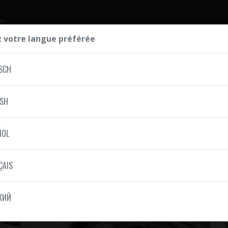
T
z votre langue préférée
SCH
ISH
ÑOL
ÇAIS
КИЙ