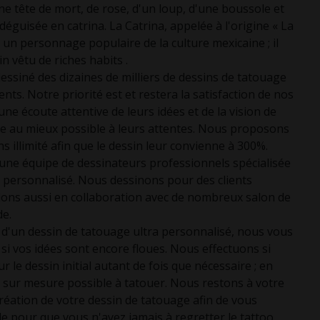
e tête de mort, de rose, d'un loup, d'une boussole et
uisée en catrina. La Catrina, appelée à l'origine « La
 un personnage populaire de la culture mexicaine ; il
in vêtu de riches habits .
ssiné des dizaines de milliers de dessins de tatouage
nts. Notre priorité est et restera la satisfaction de nos
ne écoute attentive de leurs idées et de la vision de
re au mieux possible à leurs attentes. Nous proposons
 illimité afin que le dessin leur convienne à 300%.
e équipe de dessinateurs professionnels spécialisée
 personnalisé. Nous dessinons pour des clients
illons aussi en collaboration avec de nombreux salon de
de.
e d'un dessin de tatouage ultra personnalisé, nous vous
si vos idées sont encore floues. Nous effectuons si
r le dessin initial autant de fois que nécessaire ; en
 sur mesure possible à tatouer. Nous restons à votre
création de votre dessin de tatouage afin de vous
le pour que vous n'ayez jamais à regretter le tattoo