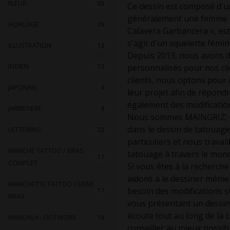
FLEUR
55
Ce dessin est composé d'un
généralement une femme dég
HORLOGE
39
Calavera Garbancera », est
s'agit d'un squelette fémin
ILLUSTRATION
12
Depuis 2013, nous avons de
INDIEN
13
personnalisés pour nos clie
clients, nous optons pour u
JAPONAIS
4
leur projet afin de répond
également des modifications
JARRETIERE
8
Nous sommes MAINGRIZ; un
dans le dessin de tatouage
LETTERING
22
particuliers et nous trava
MANCHE TATTOO / BRAS
tatouage à travers le mon
17
COMPLET
Si vous êtes à la recherch
aidons à le dessiner même 
MANCHETTE TATTOO / DEMI
besoin des modifications su
17
BRAS
vous présentant un dessin
écoute tout au long de la 
MANDALA - DOTWORK
16
conseiller au mieux possib