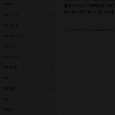
MARIN
6
que vous porterez. N'hésit
estimerons alors un prix p
MEXICAIN
13
MUSIQUE
4
* pendant nos horaires de travail
MYTHOLOGIE
12
NATURE
20
PAPILLON
6
PHOENIX
5
PINUP
3
PLUME
15
RELIGIEUX
14
ROSE
63