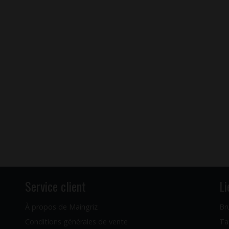
Service client
Li
À propos de Maingriz
Br
Conditions générales de vente
Ta