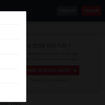
CONNEXION
S'INSCRIRE
CE DESSIN VOUS PLAÎT ?
Nous dessinons votre projet de tatouage !
Création Unique & modifications illimitées
DEMANDEZ VOTRE DEVIS GRATUIT
Réponse sous 30 minutes*
MÊME STYLE