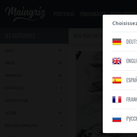
PORTFOLIO
TÉMOIGNAGES
DEVIS GRATUI
Choisisse
LES CATÉGORIES
NOS RÉALISATIONS
CATRINA
DEUT
AILES
47
ENGL
ANGE
16
ANIMAUX
82
ESPA
ASIATIQUE
4
FRAN
ASTROLOGIE
3
AUTRE
35
PУСС
BIO-MÉCHANIQUE
4