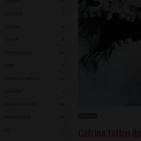
CATRINA
29
CELTIQUE
7
CLOWN
3
COEUR
8
COMPOSITION
104
DATE
1
DENTELLE - BIJOUX
25
DRAGON
1
DREAMCATCHER
24
catrina
FANTASTIQUE
14
Catrina tattoo d
FÉE
1