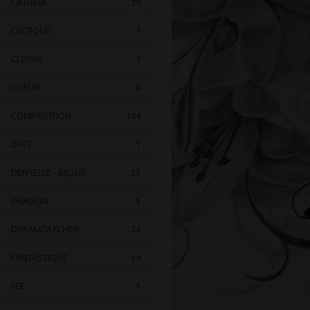
CATRINA
29
CELTIQUE
7
CLOWN
3
COEUR
8
COMPOSITION
104
DATE
1
DENTELLE - BIJOUX
25
DRAGON
1
DREAMCATCHER
24
FANTASTIQUE
14
FÉE
1