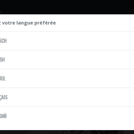
T
z votre langue préférée
SCH
ISH
ÑOL
ÇAIS
КИЙ