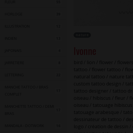
FLEUR
55
HORLOGE
39
ILLUSTRATION
12
nature
INDIEN
13
Ivonne
JAPONAIS
4
bird / lion / flower / flower
JARRETIERE
8
tattoo / flower tattoo / fl
LETTERING
22
natural tattoo / nature tat
custom tattoo design / tatt
MANCHE TATTOO / BRAS
tattoo designer / tattoo d
17
COMPLET
oiseau / hibiscus / fleur / 
oiseau / tatouage hibiscus
MANCHETTE TATTOO / DEMI
17
tatouage arabesque / tatou
BRAS
dessinateur de tattoo / des
MANDALA - DOTWORK
16
logo / création de dessin /