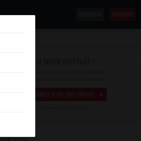
CONNEXION
S'INSCRIRE
CE DESSIN VOUS PLAÎT ?
Nous dessinons votre projet de tatouage !
Création Unique & modifications illimitées
DEMANDEZ VOTRE DEVIS GRATUIT
Réponse sous 30 minutes*
MÊME STYLE