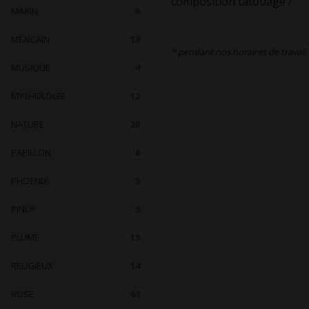
composition tatouage /
MARIN
6
MEXICAIN
13
* pendant nos horaires de travail
MUSIQUE
4
MYTHOLOGIE
12
NATURE
20
PAPILLON
6
PHOENIX
5
PINUP
3
PLUME
15
RELIGIEUX
14
ROSE
63