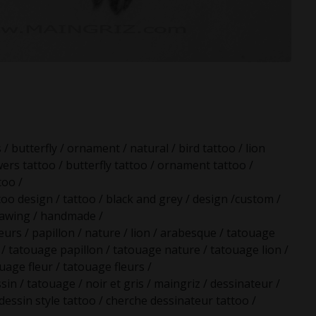
s / butterfly / ornament / natural / bird tattoo / lion
owers tattoo / butterfly tattoo / ornament tattoo /
too /
oo design / tattoo / black and grey / design /custom /
rawing / handmade /
fleurs / papillon / nature / lion / arabesque / tatouage
 / tatouage papillon / tatouage nature / tatouage lion /
age fleur / tatouage fleurs /
sin / tatouage / noir et gris / maingriz / dessinateur /
 dessin style tattoo / cherche dessinateur tattoo /