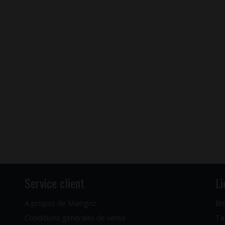
Service client
Li
À propos de Maingriz
Br
Conditions générales de vente
Ta