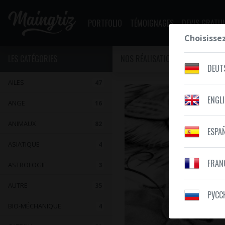
PORTFOLIO
TÉMOIGNAGES
DEVIS GRATUI
Choisisse
LES CATÉGORIES
NOS RÉALISATIONS
NATURE
DEUT
AILES
47
ENGL
ANGE
16
ANIMAUX
82
ESPA
ASIATIQUE
4
FRAN
ASTROLOGIE
3
AUTRE
35
PУСС
BIO-MÉCHANIQUE
4