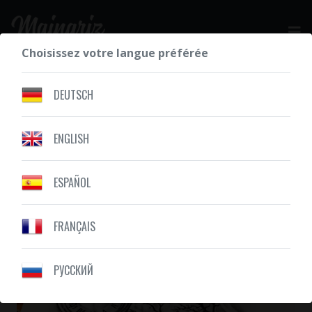
Choisissez votre langue préférée
DEMANDEZ VOTRE DEVIS GRATUIT
DEUTSCH
ENGLISH
NOS RÉALISATIONS
COMPOSITION
ESPAÑOL
FRANÇAIS
PУССКИЙ