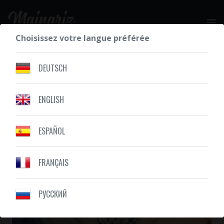
Choisissez votre langue préférée
DEMANDEZ VOTRE DEVIS GRATUIT
DEUTSCH
ENGLISH
NOS RÉALISATIONS
AILES
ESPAÑOL
FRANÇAIS
PУССКИЙ