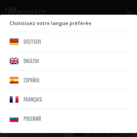
Choisissez votre langue préférée
DEMANDEZ VOTRE DEVIS GRATUIT
DEUTSCH
ENGLISH
NOS RÉALISATIONS
CATRINA
ESPAÑOL
FRANÇAIS
PУССКИЙ