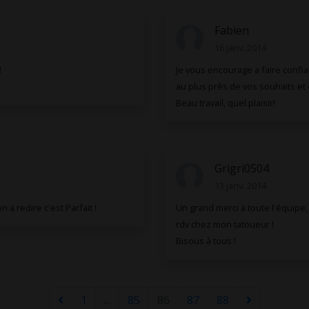
Fabien
16 janv. 2014
!
Je vous encourage a faire confian
au plus près de vos souhaits et 
Beau travail, quel plaisir!
Grigri0504
13 janv. 2014
 a redire c'est Parfait !
Un grand merci à toute l'équipe
rdv chez mon tatoueur !
Bisous à tous !
1
...
85
86
87
88