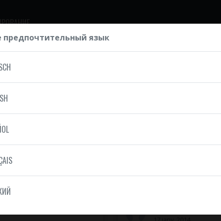
ИРОВАНИЕ
 предпочтительный язык
SCH
ISH
Jeremy
17 janv. 2014
ÑOL
dire, très sérieux ,
Parfaitement dans les delais in
ours agréable et à l'écoute tout
parfaitement.
ÇAIS
un mot, MERCI.
Merci pour votre travail !
КИЙ
Aline
17 janv. 2014