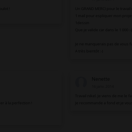
ulot !
Un GRAND MERCI pour le travail ré
1 mail pour espliquer mon proje
1dessin
Que je valide car dans le 1 000 :-)
Je ne manquerais pas de vous fai
A très bientôt :-)
Nenette
16 janv. 2014
Travail nikel. Je viens de me le 
r à la perfection !
Je recommande a fond et je vous