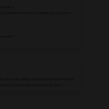
aliser !!!
t et seulement 3 semaine a peine après surprise
re pub !!!
faire tatouer et j'adore. Contact impek boulot sérieux.
 repasse commande très bientot les gars ;-)