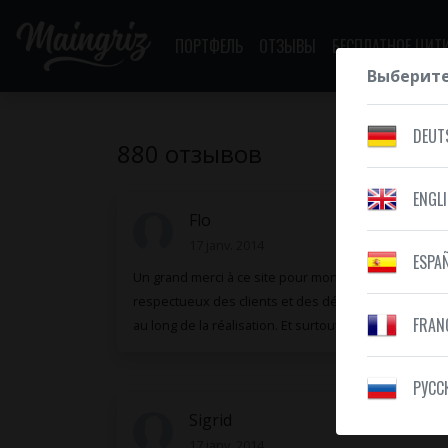
ПОРТФЕЛЬ
ОТЗЫВЫ
БЕСПЛАТНОЕ ЦИТ
Выберите
DEUT
880 отзывов
ENGL
Flo
17 janv. 2014
ESPA
Un grand merci à ce site pour mon tatouage. Rien à re
respectueux des clients et des délais ce qui est touj
FRAN
au long de la réalisation. Et surtout un grand talent. 
PУСС
Sigrid
17 janv. 2014