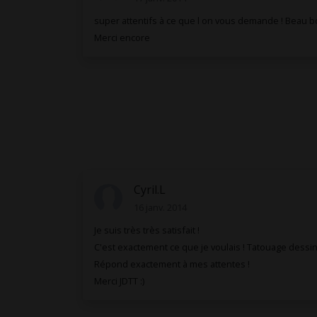
super attentifs à ce que l on vous demande ! Beau bo
Merci encore
Cyril.L
16 janv. 2014
Je suis très très satisfait !
C'est exactement ce que je voulais ! Tatouage dessine
Répond exactement à mes attentes !
Merci JDTT :)